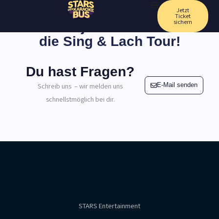
Zum
Jetzt
Ticket
Inhalt
sichern
Sicher dir jetzt dein Ticket für
springen
die Sing & Lach Tour!
Du hast Fragen?
E-Mail senden
Schreib uns – wir melden uns
schnellstmöglich bei dir.
STARS Entertainment